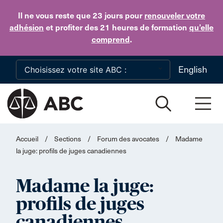
Skip to main content
Il ne vous reste que 23 jours
pour
renouveler votre
adhésion
et profiter des 21 heures de formation
qu’elle
comprend
.
English
Accueil
/
Sections
/
Forum des avocates
/
Madame
la juge: profils de juges canadiennes
Madame la juge:
profils de juges
canadiennes