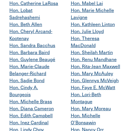
Hon. Catherine LaRosa
Hon. Mabel Lai
Hon. Lobat
Hon. Marie Michelle
Sadrehashemi
Lavigne
Hon. Beth Allen
Hon. Kathleen Linton
Hon. Cheryl Arcand-
Hon. Julie Lloyd
Kootenay
Hon. Theresa
Hon. Sandra Bacchus
MacDonald
Hon. Barbara Baird
Hon. Sheilah Martin
Hon. Guylene Beaugé
Hon. Renu Mandhane
Hon. Marie-Claude
Hon. Rita-Jean Maxwell
Belanger-Richard
Hon. Mary McAuley
Hon. Sadie Bond
Hon. Glennys McVeigh
Hon. Cindy A.
Hon. Faye E. McWatt
Bourgeois
Hon. Lori-Beth
Hon. Michelle Brass
Montague
Hon. Diana Cameron
Hon. Mary Moreau
Hon. Edith Campbell
Hon. Michelle
Hon. Inez Cardinal
O’Bonsawin
Hon. Lindy Choy
Hon. Nancy Orr