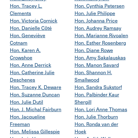
Hon. Tracey L.
Hon. Cynthia Petersen
Clements
Hon. Julie Philippe
Hon. Victoria Cornick
Hon. Johanna Price
Hon. Danielle Côté
Hon. Audrey Ramsay
Hon. Geneviève
Hon. Marianne Rivoalen
Cotnam
Hon. Esther Rosenberg
Hon. Karen A.
Hon. Diane Rowe
Crowshoe
Hon. Amy Sakalauskas
Hon. Anne Derrick
Hon. Manon Savard
Hon. Catherine Julie
Hon. Shannon H.
Deschenes
Smallwood
Hon. Tracey K. Deware
Hon. Sandra Sukstorf
Hon. Suzanne Duncan
Hon. Palbinder Kaur
Hon. Julie Dutil
Shergill
Hon. J. Michal Fairburn
Hon. Lori Anne Thomas
Hon. Jacqueline
Hon. Julie Thorburn
Freeman
Hon. Ronda van der
Hon. Melissa Gillespie
Hoek