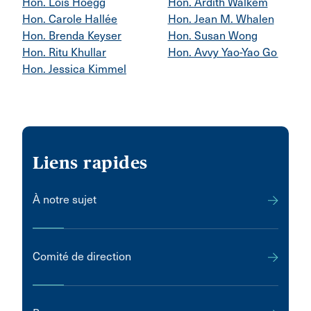
Hon. Lois Hoegg
Hon. Ardith Walkem
Hon. Carole Hallée
Hon. Jean M. Whalen
Hon. Brenda Keyser
Hon. Susan Wong
Hon. Ritu Khullar
Hon. Avvy Yao-Yao Go
Hon. Jessica Kimmel
Liens rapides
À notre sujet
Comité de direction