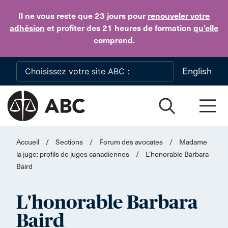
Skip to main content
Il ne vous reste que 23 jours
pour
renouveler votre
adhésion
et profiter des 21 heures de formation
qu’elle
comprend
.
English
Accueil
/
Sections
/
Forum des avocates
/
Madame
la juge: profils de juges canadiennes
/
L'honorable Barbara
Baird
L'honorable Barbara
Baird