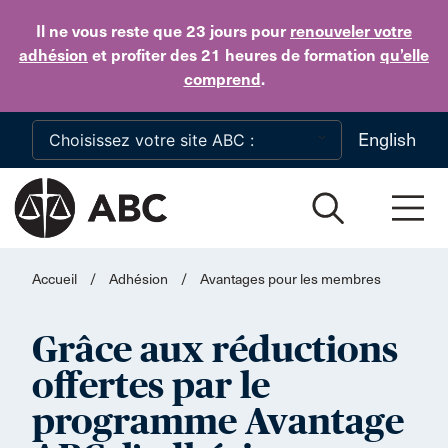
Skip to main content
Il ne vous reste que 23 jours
pour
renouveler votre
adhésion
et profiter des 21 heures de formation
qu’elle
comprend
.
English
Accueil
/
Adhésion
/
Avantages pour les membres
Grâce aux réductions
offertes par le
programme Avantage