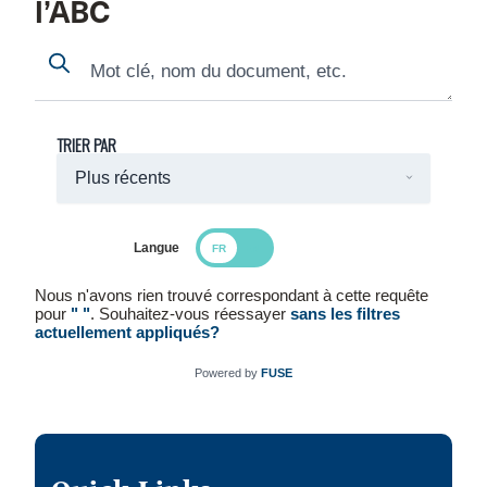
l’ABC
Search
Search
TRIER PAR
Langue
Search Results
Nous n'avons rien trouvé correspondant à cette requête
pour
" "
. Souhaitez-vous réessayer
sans les filtres
actuellement appliqués?
Powered by
FUSE