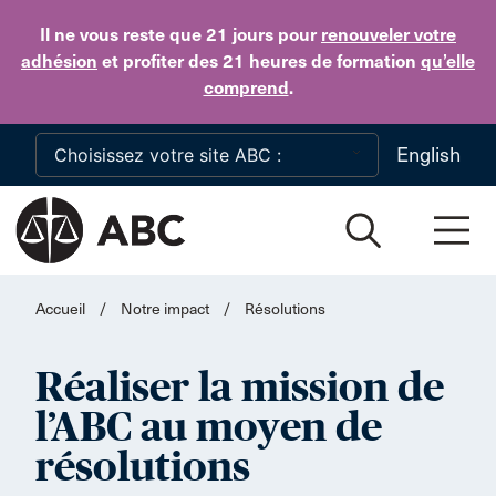
Skip to main content
Il ne vous reste que 21 jours
pour
renouveler votre
adhésion
et profiter des 21 heures de formation
qu’elle
comprend
.
English
Accueil
/
Notre impact
/
Résolutions
Réaliser la mission de
l’ABC au moyen de
résolutions