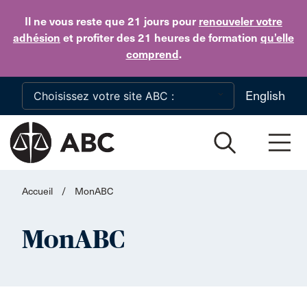
Skip to main content
Il ne vous reste que 21 jours
pour
renouveler votre
adhésion
et profiter des 21 heures de formation
qu’elle
comprend
.
English
Accueil
/
MonABC
MonABC