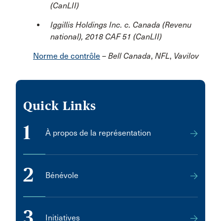
(CanLII)
Iggillis Holdings Inc. c. Canada (Revenu
national),
2018 CAF 51 (CanLII)
Norme de contrôle
–
Bell Canada
,
NFL
,
Vavilov
Quick Links
1
À propos de la représentation
2
Bénévole
3
Initiatives