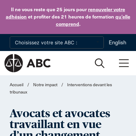
Skip to main content
Il ne vous reste que 25 jours
pour
renouveler votre
adhésion
et profiter des 21 heures de formation
qu’elle
comprend
.
English
Accueil
/
Notre impact
/
Interventions devant les
tribunaux
Avocats et avocates
travaillant en vue
d’un changement