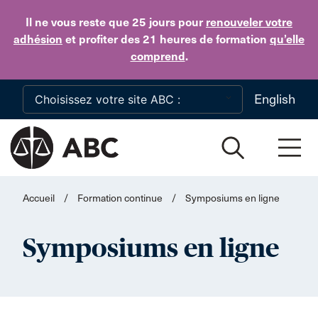
Skip to main content
Il ne vous reste que 25 jours
pour
renouveler votre
adhésion
et profiter des 21 heures de formation
qu’elle
comprend
.
English
Accueil
/
Formation continue
/
Symposiums en ligne
Symposiums en ligne