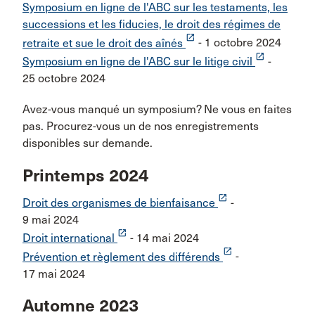
Symposium en ligne de l'ABC sur les testaments, les
successions et les fiducies, le droit des régimes de
launch
retraite et sue le droit des aînés
- 1 octobre 2024
launch
Symposium en ligne de l'ABC sur le litige civil
-
25 octobre 2024
Avez-vous manqué un symposium? Ne vous en faites
pas. Procurez-vous un de nos enregistrements
disponibles sur demande.
Printemps 2024
launch
Droit des organismes de bienfaisance
-
9 mai 2024
launch
Droit international
- 14 mai 2024
launch
Prévention et règlement des différends
-
17 mai 2024
Automne 2023