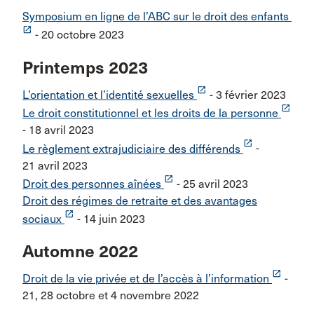
Symposium en ligne de l’ABC sur le droit des enfants
launch
- 20 octobre 2023
Printemps 2023
launch
L’orientation et l’identité sexuelles
- 3 février 2023
launch
Le droit constitutionnel et les droits de la personne
- 18 avril 2023
launch
Le règlement extrajudiciaire des différends
-
21 avril 2023
launch
Droit des personnes aînées
- 25 avril 2023
Droit des régimes de retraite et des avantages
launch
sociaux
- 14 juin 2023
Automne 2022
launch
Droit de la vie privée et de l’accès à l’information
-
21, 28 octobre et 4 novembre 2022