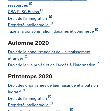
launch
ressources
launch
CBA-FLSC Ethics
launch
Droit de l'immigration
launch
Propriété intellectuelle
launch
Taxe à la consommation, douanes et commerce
Automne 2020
Droit de la concurrence et de l’investissement
launch
étranger
launch
Droit de la vie privée et de l'accès à l'information
Printemps 2020
Droit des organismes de bienfaisance et à but non
launch
lucratif
launch
Droit de l'immigration
launch
Propriété intellectuelle
launch