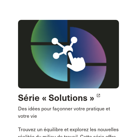
Série « Solutions »
launch
Des idées pour façonner votre pratique et
votre vie
Trouvez un équilibre et explorez les nouvelles
réalités du milieu de travail. Cette série offre