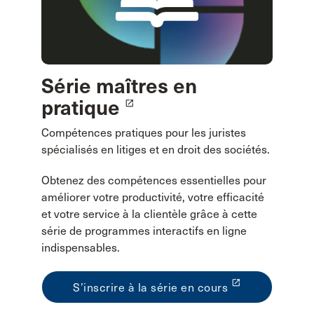
Série maîtres en
pratique
launch
Compétences pratiques pour les juristes
spécialisés en litiges et en droit des sociétés.
Obtenez des compétences essentielles pour
améliorer votre productivité, votre efficacité
et votre service à la clientèle grâce à cette
série de programmes interactifs en ligne
indispensables.
launch
S’inscrire à la série en cours