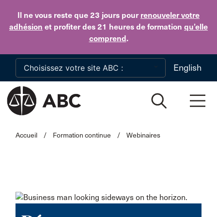
Skip to main content
Il ne vous reste que 23 jours
pour
renouveler votre
adhésion
et profiter des 21 heures de formation
qu’elle
comprend
.
English
Accueil
/
Formation continue
/
Webinaires