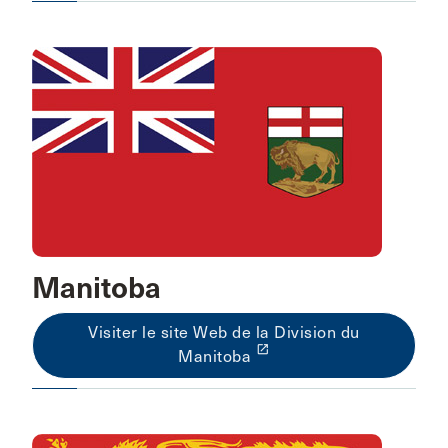
Manitoba
Visiter le site Web de la Division du
launch
Manitoba