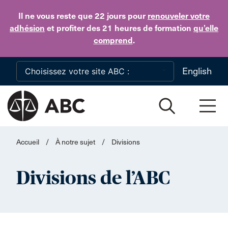
Skip to main content
Il ne vous reste que 22 jours
pour
renouveler votre
adhésion
et profiter des 21 heures de formation
qu’elle
comprend
.
English
Accueil
/
À notre sujet
/
Divisions
Divisions de l’ABC