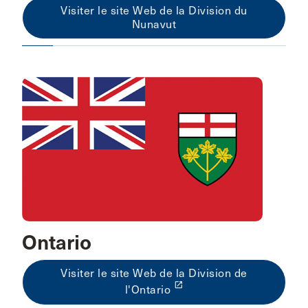
Visiter le site Web de la Division du
Nunavut
Ontario
Visiter le site Web de la Division de
launch
l'Ontario