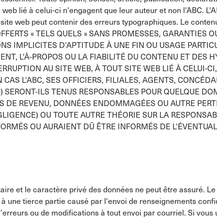
 web lié à celui-ci n'engagent que leur auteur et non l'ABC. L'
site web peut contenir des erreurs typographiques. Le contenu
FFERTS « TELS QUELS » SANS PROMESSES, GARANTIES OU 
ONS IMPLICITES D'APTITUDE À UNE FIN OU USAGE PARTI
NT, L'À-PROPOS OU LA FIABILITÉ DU CONTENU ET DES H
RRUPTION AU SITE WEB, À TOUT SITE WEB LIÉ À CELUI-CI
 CAS L'ABC, SES OFFICIERS, FILIALES, AGENTS, CONCÉD
») SERONT-ILS TENUS RESPONSABLES POUR QUELQUE DOM
TES DE REVENU, DONNÉES ENDOMMAGÉES OU AUTRE PER
GLIGENCE) OU TOUTE AUTRE THÉORIE SUR LA RESPONSABI
NFORMÉS OU AURAIENT DÛ ÊTRE INFORMÉS DE L'ÉVENTUA
taire et le caractère privé des données ne peut être assuré. Le 
une tierce partie causé par l'envoi de renseignements confide
erreurs ou de modifications à tout envoi par courriel. Si vous u