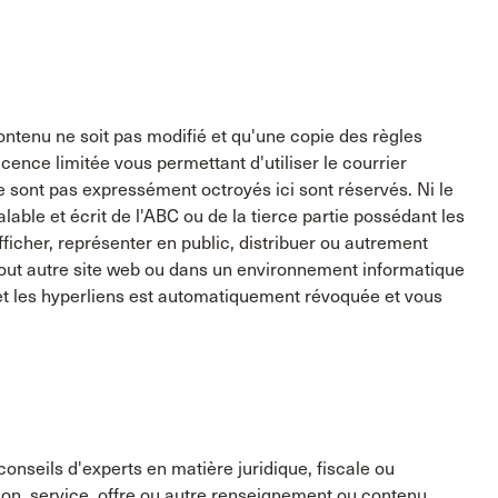
ontenu ne soit pas modifié et qu'une copie des règles
ence limitée vous permettant d'utiliser le courrier
ne sont pas expressément octroyés ici sont réservés. Ni le
able et écrit de l'ABC ou de la tierce partie possédant les
afficher, représenter en public, distribuer ou autrement
r tout autre site web ou dans un environnement informatique
u et les hyperliens est automatiquement révoquée et vous
conseils d'experts en matière juridique, fiscale ou
tion, service, offre ou autre renseignement ou contenu