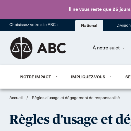
Il ne vous reste que 25 jours
Choisissez votre site ABC :
National
Divisio
À notre sujet
NOTRE IMPACT
IMPLIQUEZ-VOUS
SE
Accueil
/
Règles d'usage et dégagement de responsabilité
Règles d'usage et d