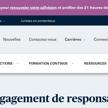
Skip to main content
pour
renouveler votre adhésion
et profiter des 21 heures d
ns
Juristes en contentieux
Nouvelles
Contactez-nous
Carrières
Connex
CTIONS
FORMATION CONTINUE
RESSOURCES
égagement de responsa