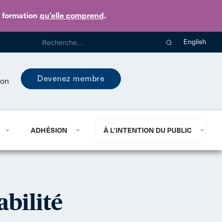
e formation
qu’elle comprend
.
English
Devenez membre
ion
ADHÉSION
À L’INTENTION DU PUBLIC
bilité