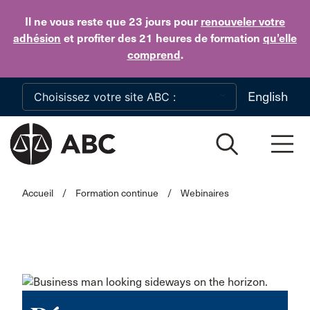
Skip to main content
Il ne vous reste que 23 jours
pour
renouveler votre
adhésion
et profiter des 21 heures de formation
qu’elle
comprend
.
English
Accueil
/
Formation continue
/
Webinaires