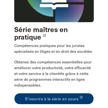
Série maîtres en
pratique
launch
Compétences pratiques pour les juristes
spécialisés en litiges et en droit des sociétés.
Obtenez des compétences essentielles pour
améliorer votre productivité, votre efficacité
et votre service à la clientèle grâce à cette
série de programmes interactifs en ligne
indispensables.
launch
S’inscrire à la série en cours