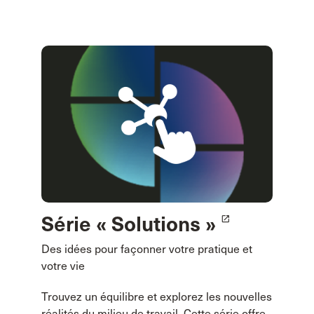
Série « Solutions »
launch
Des idées pour façonner votre pratique et
votre vie
Trouvez un équilibre et explorez les nouvelles
réalités du milieu de travail. Cette série offre