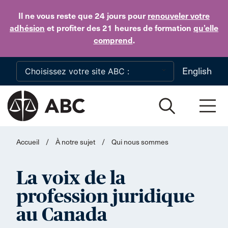
Skip to main content
Il ne vous reste que 24 jours
pour
renouveler votre
adhésion
et profiter des 21 heures de formation
qu’elle
comprend
.
English
Accueil
/
À notre sujet
/
Qui nous sommes
La voix de la
profession juridique
au Canada