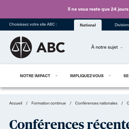
Il ne vous reste que 24 jours
Choisissez votre site ABC :
National
Divisio
À notre sujet
NOTRE IMPACT
IMPLIQUEZ-VOUS
SE
Accueil
/
Formation continue
/
Conférences nationales
/
C
Conférences récent