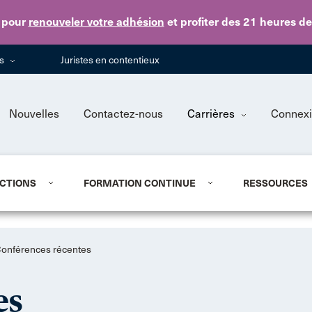
Skip to main content
pour
renouveler votre adhésion
et profiter des 21 heures d
ns
Juristes en contentieux
Nouvelles
Contactez-nous
Carrières
Connex
CTIONS
FORMATION CONTINUE
RESSOURCES
onférences récentes
es