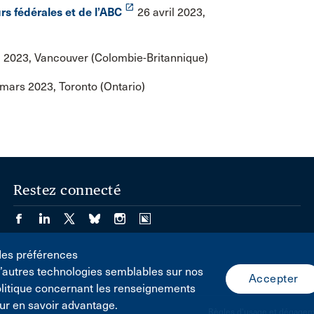
launch
urs fédérales et de l’ABC
26 avril 2023,
l 2023, Vancouver (Colombie-Britannique)
mars 2023, Toronto (Ontario)
Restez connecté
des préférences
d’autres technologies semblables sur nos
olitique concernant les renseignements
ur en savoir advantage.
Règles d'usage et dégageme