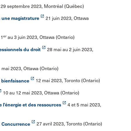
29 septembre 2023, Montréal (Québec)
launch
s une magistrature
21 juin 2023, Ottawa
er
1
au 3 juin 2023, Ottawa (Ontario)
launch
fessionnels du droit
28 mai au 2 juin 2023,
 mai 2023, Ottawa (Ontario)
launch
 bienfaisance
12 mai 2023, Toronto (Ontario)
nch
10 au 12 mai 2023, Ottawa (Ontario)
launch
 l’énergie et des ressources
4 et 5 mai 2023,
launch
la Concurrence
27 avril 2023, Toronto (Ontario)