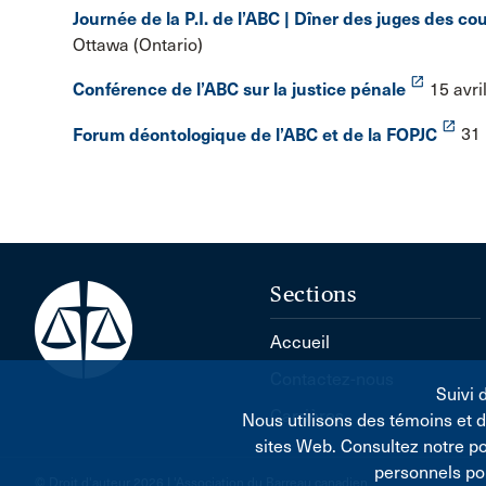
Journée de la P.I. de l’ABC | Dîner des juges des co
Ottawa (Ontario)
launch
Conférence de l’ABC sur la justice pénale
15 avri
launch
Forum déontologique de l’ABC et de la FOPJC
31 
Sections
Accueil
Contactez-nous
Suivi 
Carrières
Nous utilisons des témoins et 
sites Web. Consultez notre p
personnels po
© Droit d'auteur 2026 L'Association du Barreau canadien