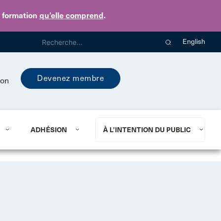
e formation
qu’elle comprend
.
English
Devenez membre
ion
ADHÉSION
À L’INTENTION DU PUBLIC