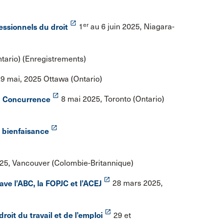
launch
er
fessionnels du droit
1
au 6 juin 2025, Niagara-
tario) (Enregistrements)
9 mai, 2025 Ottawa (Ontario)
launch
la Concurrence
8 mai 2025, Toronto (Ontario)
launch
e bienfaisance
025, Vancouver (Colombie-Britannique)
launch
ave l’ABC, la FOPJC et l’ACEJ
28 mars 2025,
launch
droit du travail et de l’emploi
29 et