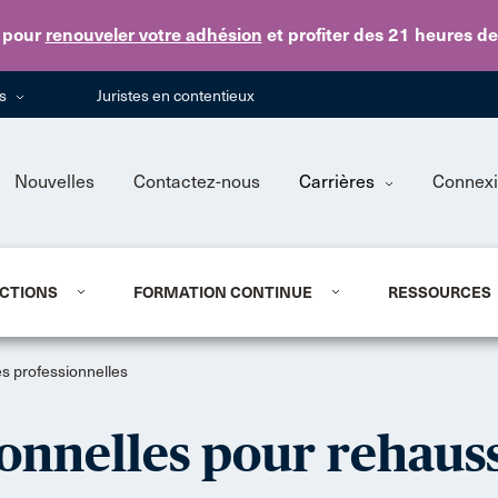
Skip to main content
pour
renouveler votre adhésion
et profiter des 21 heures d
ns
Juristes en contentieux
Nouvelles
Contactez-nous
Carrières
Connex
CTIONS
FORMATION CONTINUE
RESSOURCES
s professionnelles
onnelles pour rehauss