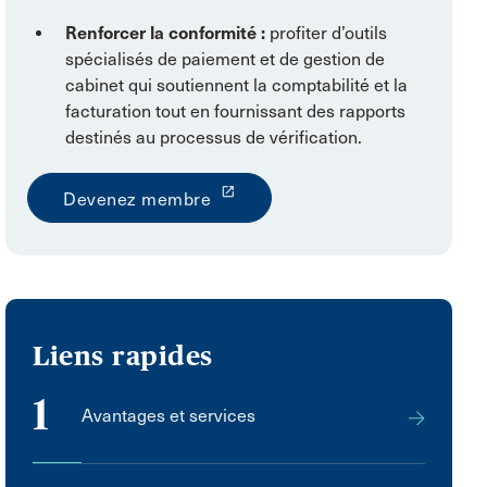
Renforcer la conformité :
profiter d’outils
spécialisés de paiement et de gestion de
cabinet qui soutiennent la comptabilité et la
facturation tout en fournissant des rapports
destinés au processus de vérification.
launch
Devenez membre
Liens rapides
1
Avantages et services