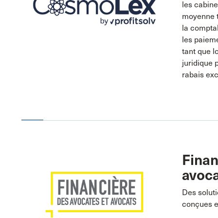
les cabine
moyenne ta
la comptab
les paieme
tant que l
juridique 
rabais ex
Finan
avoc
Des solut
conçues ex