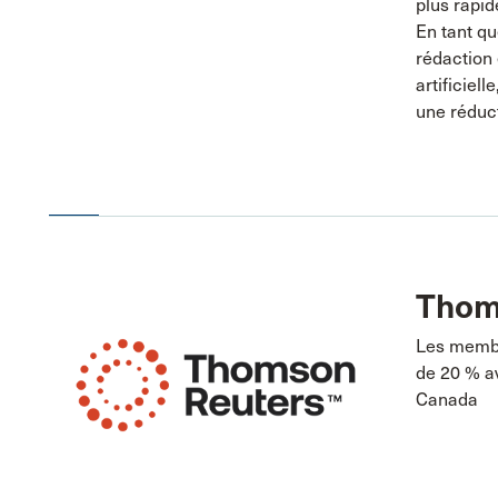
plus rapid
En tant qu
rédaction 
artificiel
une réduct
Thom
Les membr
de 20 % a
Canada