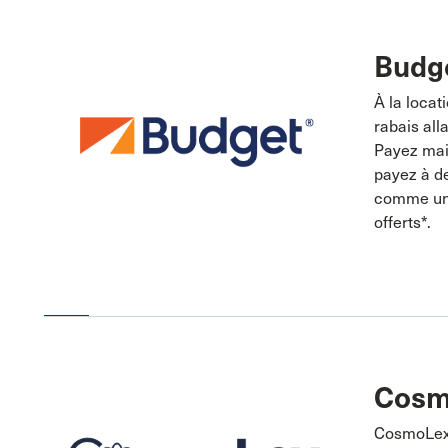
Budg
À la locat
rabais all
Payez mai
payez à de
comme un 
offerts*.
Cosm
CosmoLex 