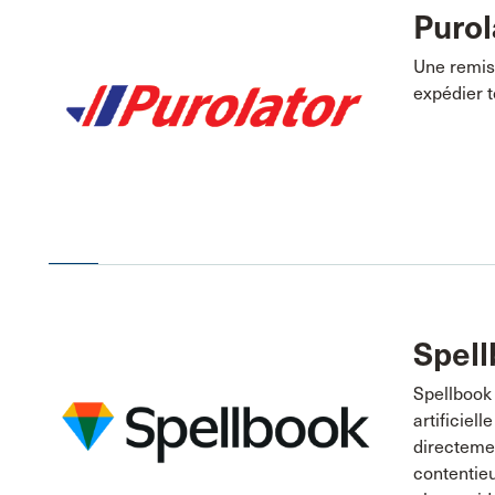
Purol
Une remise
expédier t
Spel
Spellbook 
artificiel
directeme
contentieu