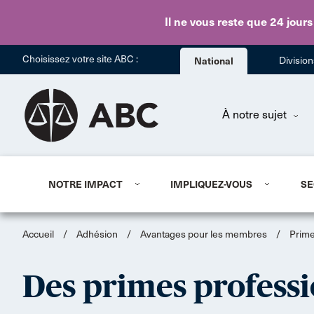
Il ne vous reste que 24 jours
Choisissez votre site ABC :
National
Divisio
À notre sujet
NOTRE IMPACT
IMPLIQUEZ-VOUS
SE
Accueil
/
Adhésion
/
Avantages pour les membres
/
Prime
Des primes professi