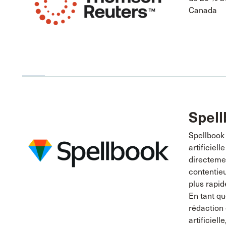
Canada
Spel
Spellbook 
artificiel
directeme
contentieu
plus rapid
En tant qu
rédaction 
artificiel