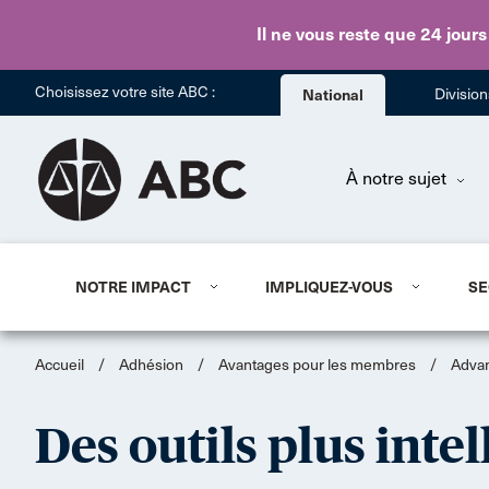
Il ne vous reste que 24 jours
Choisissez votre site ABC :
National
Divisio
À notre sujet
NOTRE IMPACT
IMPLIQUEZ-VOUS
SE
Accueil
/
Adhésion
/
Avantages pour les membres
/
Advan
Des outils plus intel