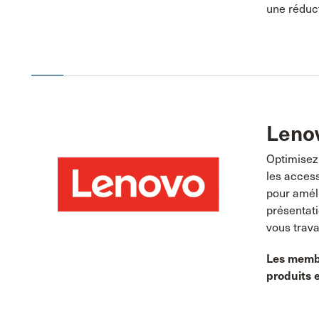
une réduct
Leno
Optimisez 
les access
pour améli
présentati
vous trava
Les membr
produits e