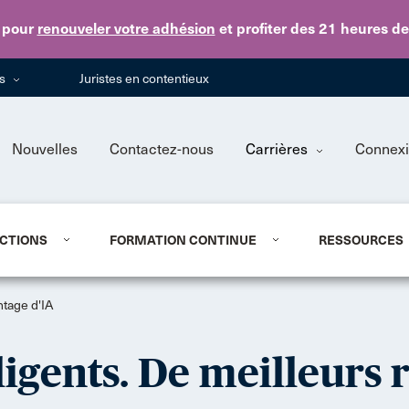
Skip to main content
pour
renouveler votre adhésion
et profiter des 21 heures d
ns
Juristes en contentieux
Nouvelles
Contactez-nous
Carrières
Connex
CTIONS
FORMATION CONTINUE
RESSOURCES
tage d'IA
ligents. De meilleurs r