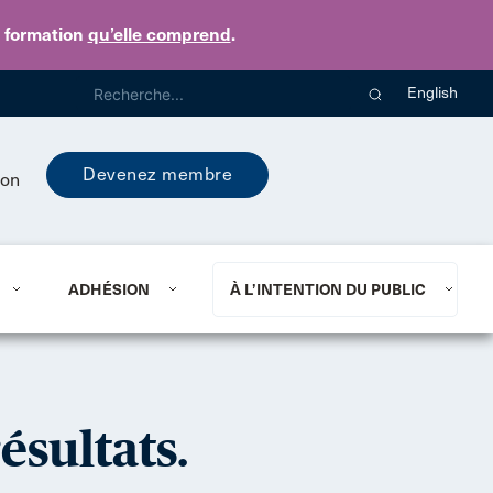
e formation
qu’elle comprend
.
English
Devenez membre
ion
ADHÉSION
À L’INTENTION DU PUBLIC
ésultats.