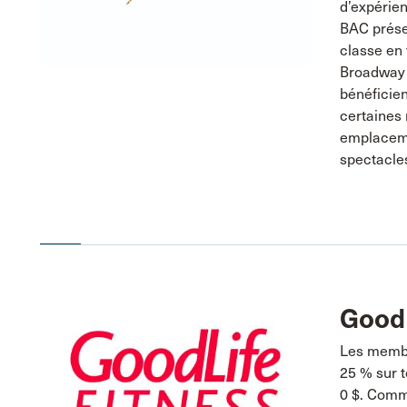
d’expérien
BAC prése
classe en 
Broadway 
bénéficien
certaines 
emplaceme
spectacle
GoodL
Les membr
25 % sur t
0 $. Comm