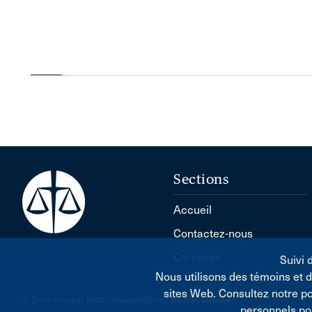
Sections
Accueil
Contactez-nous
Carrières
Suivi 
Nous utilisons des témoins et 
sites Web. Consultez notre p
© Droit d'auteur 2026 L'Association du Barreau canadien
personnels po