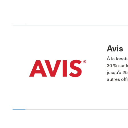
Avis
À la locat
30 % sur l
jusqu’à 25
autres off