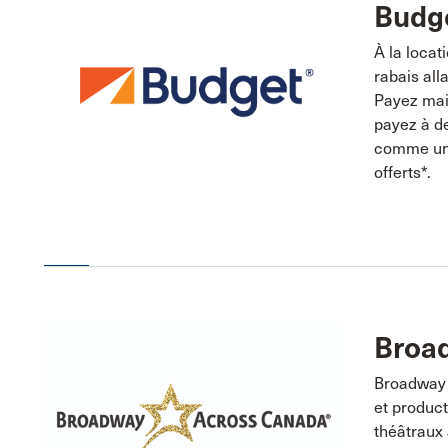
Budg
À la locat
rabais all
Payez mai
payez à de
comme un 
offerts*.
Broa
Broadway 
et produc
théâtraux