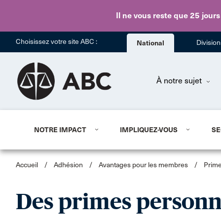
Il ne vous reste que 25 jours
Choisissez votre site ABC :
National
Divisio
À notre sujet
NOTRE IMPACT
IMPLIQUEZ-VOUS
SE
Accueil
/
Adhésion
/
Avantages pour les membres
/
Prime
Des primes personn