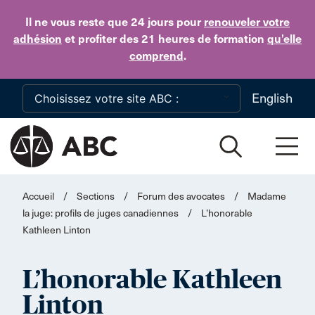
Skip to main content
Il ne vous reste que 24 jours
pour
renouveler votre
adhésion
et profiter des 21 heures de formation
qu’elle
comprend
.
English
Accueil
/
Sections
/
Forum des avocates
/
Madame
la juge: profils de juges canadiennes
/
L’honorable
Kathleen Linton
L’honorable Kathleen
Linton