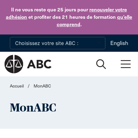
Skip to main content
Il ne vous reste que 25 jours
pour
renouveler votre
adhésion
et profiter des 21 heures de formation
qu’elle
comprend
.
English
Accueil
/
MonABC
MonABC