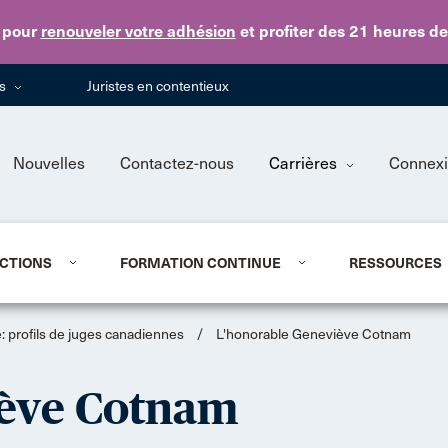
Skip to main content
pour
renouveler votre adhésion
et profiter des 21 heures d
ns
Juristes en contentieux
Nouvelles
Contactez-nous
Carrières
Connex
CTIONS
FORMATION CONTINUE
RESSOURCES
 profils de juges canadiennes
/
L'honorable Geneviève Cotnam
iève Cotnam