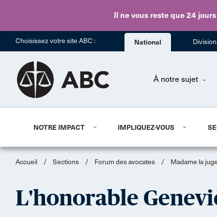
Il ne vous reste que 24 jours
Choisissez votre site ABC :
National
Divisio
À notre sujet
NOTRE IMPACT
IMPLIQUEZ-VOUS
SE
Accueil
/
Sections
/
Forum des avocates
/
Madame la juge:
L'honorable Genev