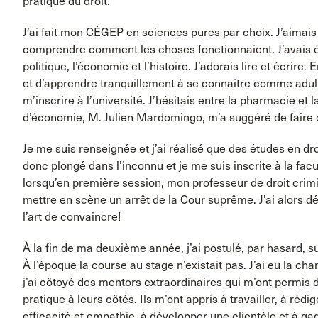
pratique du droit.
J’ai fait mon CÉGEP en sciences pures par choix. J’aimais 
comprendre comment les choses fonctionnaient. J’avais é
politique, l’économie et l’histoire. J’adorais lire et écrire
et d’apprendre tranquillement à se connaître comme adult
m’inscrire à l’université. J’hésitais entre la pharmacie et
d’économie, M. Julien Mardomingo, m’a suggéré de faire 
Je me suis renseignée et j’ai réalisé que des études en droi
donc plongé dans l’inconnu et je me suis inscrite à la facult
lorsqu’en première session, mon professeur de droit cr
mettre en scène un arrêt de la Cour suprême. J’ai alors déc
l’art de convaincre!
À la fin de ma deuxième année, j’ai postulé, par hasard, s
À l’époque la course au stage n’existait pas. J’ai eu la ch
j’ai côtoyé des mentors extraordinaires qui m’ont permis 
pratique à leurs côtés. Ils m’ont appris à travailler, à réd
efficacité et empathie, à développer une clientèle et à g