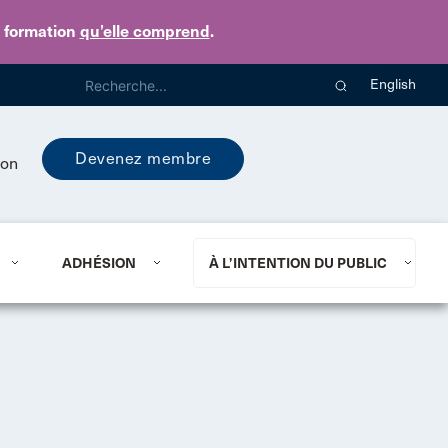
e formation
qu’elle comprend
.
English
Devenez membre
ion
ADHÉSION
À L’INTENTION DU PUBLIC