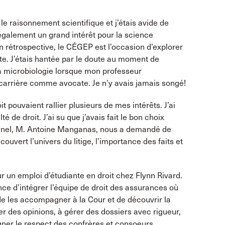
le raisonnement scientifique et j’étais avide de
galement un grand intérêt pour la science
. En rétrospective, le CÉGEP est l’occasion d’explorer
e. J’étais hantée par le doute au moment de
 la microbiologie lorsque mon professeur
carrière comme avocate. Je n’y avais jamais songé!
t pouvaient rallier plusieurs de mes intérêts. J’ai
é de droit. J’ai su que j’avais fait le bon choix
iminel, M. Antoine Manganas, nous a demandé de
ouvert l’univers du litige, l’importance des faits et
ur un emploi d’étudiante en droit chez Flynn Rivard.
ance d’intégrer l’équipe de droit des assurances où
de les accompagner à la Cour et de découvrir la
iger des opinions, à gérer des dossiers avec rigueur,
agner le respect des confrères et consoeurs.