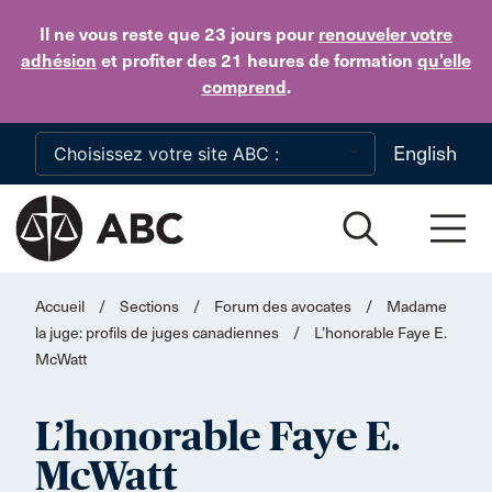
Skip to main content
Il ne vous reste que 23 jours
pour
renouveler votre
adhésion
et profiter des 21 heures de formation
qu’elle
comprend
.
English
Accueil
/
Sections
/
Forum des avocates
/
Madame
la juge: profils de juges canadiennes
/
L’honorable Faye E.
McWatt
L’honorable Faye E.
McWatt