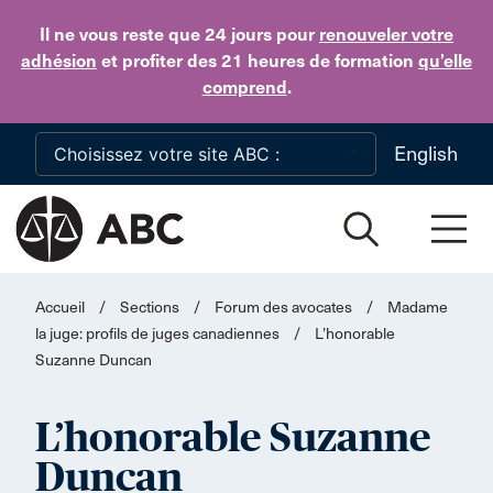
Skip to main content
Il ne vous reste que 24 jours
pour
renouveler votre
adhésion
et profiter des 21 heures de formation
qu’elle
comprend
.
English
Accueil
/
Sections
/
Forum des avocates
/
Madame
la juge: profils de juges canadiennes
/
L’honorable
Suzanne Duncan
L’honorable Suzanne
Duncan