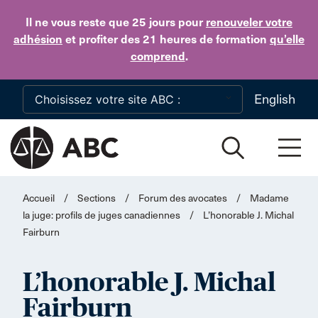
Skip to main content
Il ne vous reste que 25 jours
pour
renouveler votre
adhésion
et profiter des 21 heures de formation
qu’elle
comprend
.
English
Accueil
/
Sections
/
Forum des avocates
/
Madame
la juge: profils de juges canadiennes
/
L’honorable J. Michal
Fairburn
L’honorable J. Michal
Fairburn