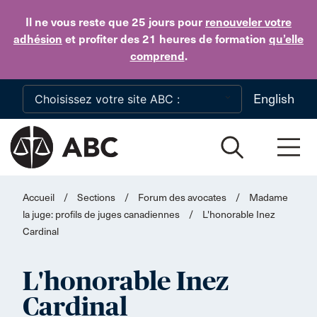
Skip to main content
Il ne vous reste que 25 jours
pour
renouveler votre
adhésion
et profiter des 21 heures de formation
qu’elle
comprend
.
English
Accueil
/
Sections
/
Forum des avocates
/
Madame
la juge: profils de juges canadiennes
/
L'honorable Inez
Cardinal
L'honorable Inez
Cardinal