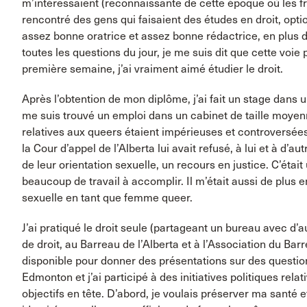
m’intéressaient (reconnaissante de cette époque où les fra
rencontré des gens qui faisaient des études en droit, opti
assez bonne oratrice et assez bonne rédactrice, en plus d
toutes les questions du jour, je me suis dit que cette voie 
première semaine, j’ai vraiment aimé étudier le droit.
Après l’obtention de mon diplôme, j’ai fait un stage dans u
me suis trouvé un emploi dans un cabinet de taille moyen
relatives aux queers étaient impérieuses et controversées
la Cour d’appel de l’Alberta lui avait refusé, à lui et à d’
de leur orientation sexuelle, un recours en justice. C’était 
beaucoup de travail à accomplir. Il m’était aussi de plus e
sexuelle en tant que femme queer.
J’ai pratiqué le droit seule (partageant un bureau avec d’au
de droit, au Barreau de l’Alberta et à l’Association du Bar
disponible pour donner des présentations sur des questions
Edmonton et j’ai participé à des initiatives politiques rel
objectifs en tête. D’abord, je voulais préserver ma sant