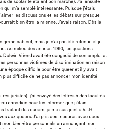
is de scolarité étaient bon marché). J’ai ensuite
on qui m’a semblé intéressante. Puisque j’étais
’aimer les discussions et les débats sur presque
pourrait bien être la mienne. J’avais raison. Dès la
n grand cabinet, mais je n’ai pas été retenue et je
ne. Au milieu des années 1990, les questions
. Delwin Vriend avait été congédié de son emploi et
autres personnes victimes de discrimination en raison
une époque difficile pour être queer et il y avait
n plus difficile de ne pas annoncer mon identité
tres juristes), j’ai envoyé des lettres à des facultés
reau canadien pour les informer que j’étais
 traitant des queers, je me suis joint à V.I.H.
atives aux queers. J’ai pris ces mesures avec deux
é et mon bien-être personnels en annonçant mon