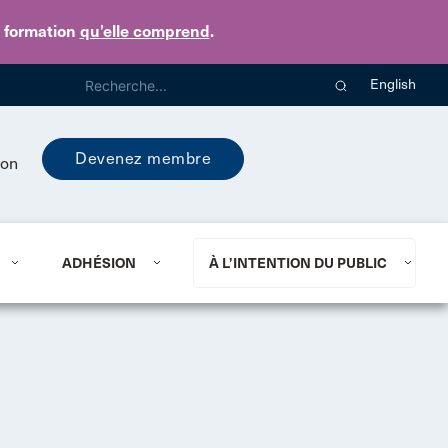
e formation
qu’elle comprend
.
English
Devenez membre
ion
ADHÉSION
À L’INTENTION DU PUBLIC