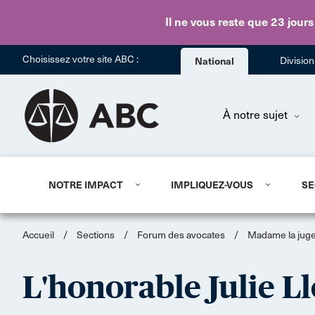
Il ne vous reste que 23 jours
Choisissez votre site ABC :
National
Divisio
À notre sujet
NOTRE IMPACT
IMPLIQUEZ-VOUS
SE
Accueil
/
Sections
/
Forum des avocates
/
Madame la juge:
L'honorable Julie L