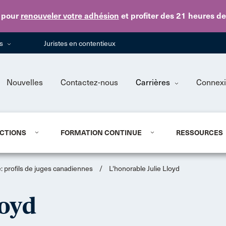
Skip to main content
pour
renouveler votre adhésion
et profiter des 21 heures d
ns
Juristes en contentieux
Nouvelles
Contactez-nous
Carrières
Connex
CTIONS
FORMATION CONTINUE
RESSOURCES
 profils de juges canadiennes
/
L'honorable Julie Lloyd
loyd