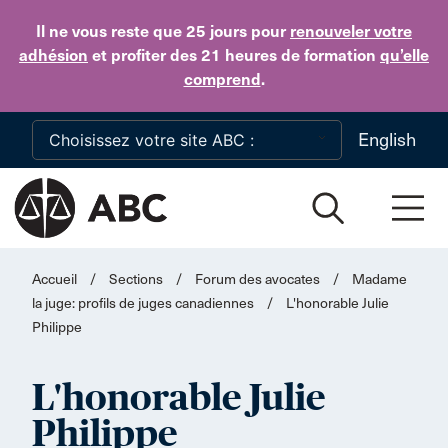
Skip to main content
Il ne vous reste que 25 jours
pour
renouveler votre
adhésion
et profiter des 21 heures de formation
qu’elle
comprend
.
English
Accueil
/
Sections
/
Forum des avocates
/
Madame
la juge: profils de juges canadiennes
/
L'honorable Julie
Philippe
L'honorable Julie
Philippe