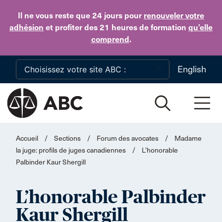
Skip to main content
Il ne vous reste que 24 jours
pour
renouveler votre
adhésion
et profiter des 21 heures de formation
qu’elle
comprend
.
English
Accueil
/
Sections
/
Forum des avocates
/
Madame
la juge: profils de juges canadiennes
/
L’honorable
Palbinder Kaur Shergill
L’honorable Palbinder
Kaur Shergill