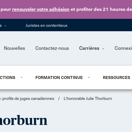
Skip to main content
pour
renouveler votre adhésion
et profiter des 21 heures d
ns
Juristes en contentieux
Nouvelles
Contactez-nous
Carrières
Connex
CTIONS
FORMATION CONTINUE
RESSOURCES
 profils de juges canadiennes
/
L'honorable Julie Thorburn
Thorburn