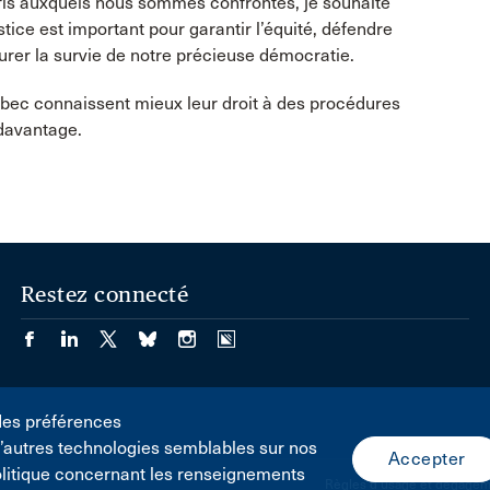
éfis auxquels nous sommes confrontés, je souhaite
tice est important pour garantir l’équité, défendre
assurer la survie de notre précieuse démocratie.
ébec connaissent mieux leur droit à des procédures
 davantage.
Restez connecté
des préférences
d’autres technologies semblables sur nos
olitique concernant les renseignements
Règles d'usage et dégageme