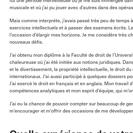
fut une période merveilleuse où je me suis immergée dans 
musicale et où j’ai pu jouer avec d’autres dans des opéras
Mais comme interprète, j’avais passé très peu de temps à
exercices intellectuels et à passer des examens écrits. Les
l’occasion d’élargir mes horizons. Je me considère très ch
nouveaux défis.
J’ai obtenu mon diplôme à la Faculté de droit de l’Universi
chaleureuse où j’ai été initiée aux notions juridiques. Da
et le divertissement, la propriété intellectuelle, le droit 
internationaux. J’ai aussi participé à quelques dossiers po
J’ai exercé le droit en français et en anglais. Mon travai
compétences analytiques et mon esprit d’équipe, qui m’ont 
J’ai eu la chance de pouvoir compter sur beaucoup de gen
m’encourager et m’offrir des occasions de me développer