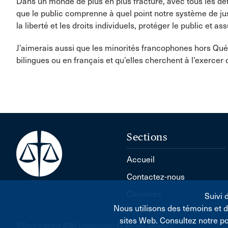
Dans un monde de plus en plus fracturé, avec tous les d
que le public comprenne à quel point notre système de jus
la liberté et les droits individuels, protéger le public et 
J’aimerais aussi que les minorités francophones hors Qu
bilingues ou en français et qu’elles cherchent à l’exercer
Sections
Accueil
Contactez-nous
Carrières
Suivi 
Nous utilisons des témoins et 
sites Web. Consultez notre p
© Droit d'auteur 2026 L'Association du Barreau canadien