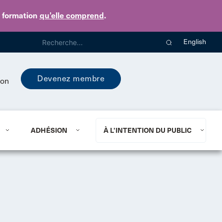
e formation
qu’elle comprend
.
English
Devenez membre
ion
ADHÉSION
À L’INTENTION DU PUBLIC