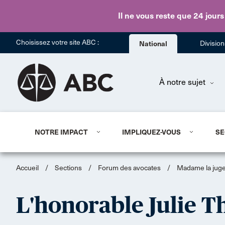
Il ne vous reste que 24 jours
Choisissez votre site ABC :
National
Divisio
À notre sujet
NOTRE IMPACT
IMPLIQUEZ-VOUS
SE
Accueil
/
Sections
/
Forum des avocates
/
Madame la juge:
L'honorable Julie 