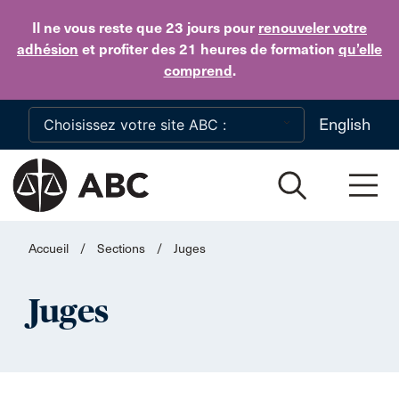
Skip to main content
Il ne vous reste que 23 jours
pour
renouveler votre
adhésion
et profiter des 21 heures de formation
qu’elle
comprend
.
English
Accueil
/
Sections
/
Juges
Juges