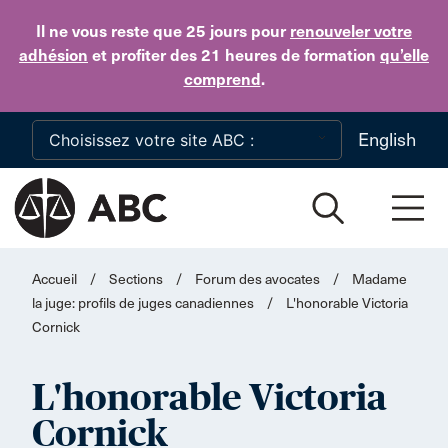
Skip to main content
Il ne vous reste que 25 jours
pour
renouveler votre
adhésion
et profiter des 21 heures de formation
qu’elle
comprend
.
English
Accueil
/
Sections
/
Forum des avocates
/
Madame
la juge: profils de juges canadiennes
/
L'honorable Victoria
Cornick
L'honorable Victoria
Cornick