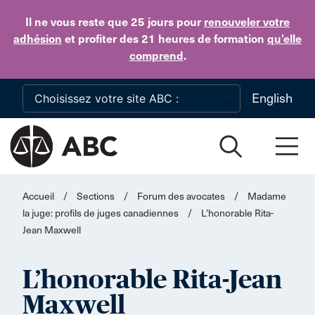
Skip to main content
Il ne vous reste que 25 jours
pour
renouveler votre
adhésion
et profiter des 21 heures de formation
qu’elle
comprend
.
English
Accueil
/
Sections
/
Forum des avocates
/
Madame
la juge: profils de juges canadiennes
/
L’honorable Rita-
Jean Maxwell
L’honorable Rita-Jean
Maxwell