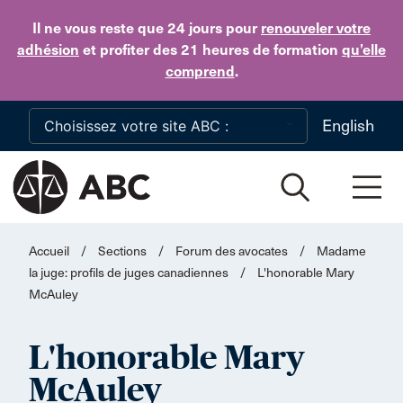
Skip to main content
Il ne vous reste que 24 jours
pour
renouveler votre
adhésion
et profiter des 21 heures de formation
qu’elle
comprend
.
English
Accueil
/
Sections
/
Forum des avocates
/
Madame
la juge: profils de juges canadiennes
/
L'honorable Mary
McAuley
L'honorable Mary
McAuley