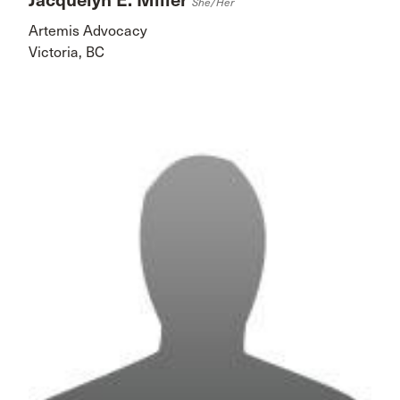
Jacquelyn E. Miller
She/her
Artemis Advocacy
Victoria, BC