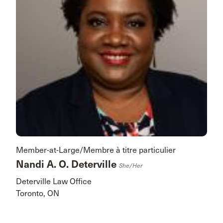
Member-at-Large/Membre à titre particulier
Nandi A. O. Deterville
She/her
Deterville Law Office
Toronto, ON