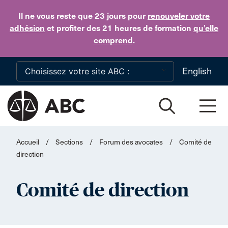
Skip to main content
Il ne vous reste que 23 jours
pour
renouveler votre
adhésion
et profiter des 21 heures de formation
qu’elle
comprend
.
English
Accueil
/
Sections
/
Forum des avocates
/
Comité de
direction
Comité de direction