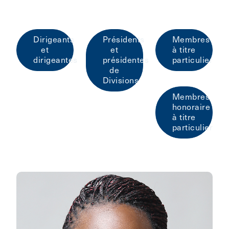
Dirigeants
Présidents
Membres
et
et
à titre
dirigeantes
présidentes
particulier
de
Divisions
Membres
honoraire
à titre
particulier