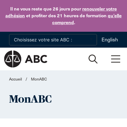
Skip to main content
Il ne vous reste que 26 jours
pour
renouveler votre
adhésion
et profiter des 21 heures de formation
qu’elle
comprend
.
English
Accueil
/
MonABC
MonABC