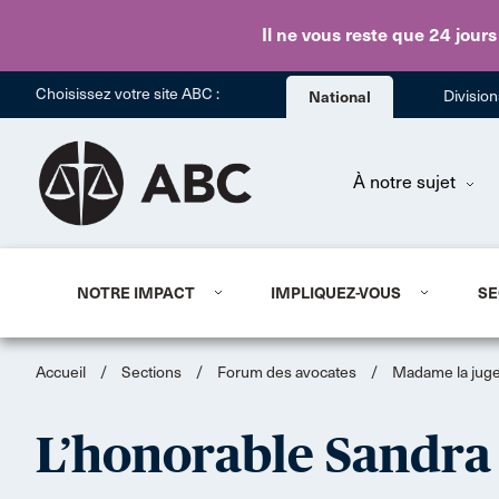
Il ne vous reste que 24 jours
Choisissez votre site ABC :
National
Divisio
À notre sujet
NOTRE IMPACT
IMPLIQUEZ-VOUS
SE
Accueil
/
Sections
/
Forum des avocates
/
Madame la juge:
L’honorable Sandra