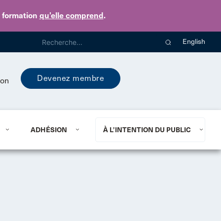
e formation
qu’elle comprend
.
English
Devenez membre
ion
ADHÉSION
À L’INTENTION DU PUBLIC