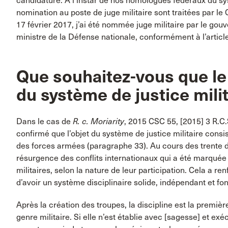
candidature. À l’instar de nos homologues fédéraux du sy
nomination au poste de juge militaire sont traitées par le
17 février 2017, j’ai été nommée juge militaire par le go
ministre de la Défense nationale, conformément à l’articl
Que souhaitez-vous que le
du système de justice milit
Dans le cas de
R. c. Moriarity
, 2015 CSC 55, [2015] 3 R.C.
confirmé que l’objet du système de justice militaire consist
des forces armées (paragraphe 33). Au cours des trente 
résurgence des conflits internationaux qui a été marquée
militaires, selon la nature de leur participation. Cela a ren
d’avoir un système disciplinaire solide, indépendant et fon
Après la création des troupes, la discipline est la premièr
genre militaire. Si elle n’est établie avec [sagesse] et ex