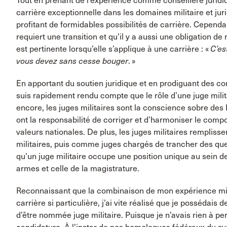
Tout en prenant de l’expérience comme conseillère juridiq
carrière exceptionnelle dans les domaines militaire et jur
profitant de formidables possibilités de carrière. Cepend
requiert une transition et qu’il y a aussi une obligation de 
est pertinente lorsqu’elle s’applique à une carrière : «
C’es
vous devez sans cesse bouger
. »
En apportant du soutien juridique et en prodiguant des con
suis rapidement rendu compte que le rôle d’une juge milit
encore, les juges militaires sont la conscience sobre des
ont la responsabilité de corriger et d’harmoniser le co
valeurs nationales. De plus, les juges militaires remplis
militaires, puis comme juges chargés de trancher des ques
qu’un juge militaire occupe une position unique au sein de
armes et celle de la magistrature.
Reconnaissant que la combinaison de mon expérience milit
carrière si particulière, j’ai vite réalisé que je possédai
d’être nommée juge militaire. Puisque je n’avais rien à per