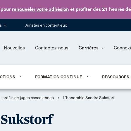
Skip to main content
pour
renouveler votre adhésion
et profiter des 21 heures d
ns
Juristes en contentieux
Nouvelles
Contactez-nous
Carrières
Connex
CTIONS
FORMATION CONTINUE
RESSOURCES
 profils de juges canadiennes
/
L’honorable Sandra Sukstorf
 Sukstorf