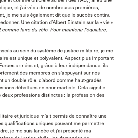
ue et comme officière au sein des FAC, j’ai eu une
idique, et j’ai vécu de nombreuses premières,
ant, je me suis également dit que le succès continu
redonner. Une citation d’Albert Einstein sur la « vie »
t comme faire du vélo.
Pour maintenir l’équilibre,
seils au sein du système de justice militaire, je me
aire est unique et polyvalent. Aspect plus important
 Forces armées et, grâce à leur indépendance, ils
mportement des membres en s’appuyant sur nos
sent un double rôle, d’abord comme haut-gradés
tions débattues en cour martiale. Cela signifie
 deux professions distinctes : la profession des
aire et juridique m’ait permis de connaître une
s des qualifications uniques pouvant me permettre
dre, je me suis lancée et j’ai présenté ma