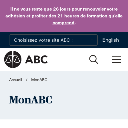
Skip to main content
Il ne vous reste que 26 jours
pour
renouveler votre
adhésion
et profiter des 21 heures de formation
qu’elle
comprend
.
English
Accueil
/
MonABC
MonABC