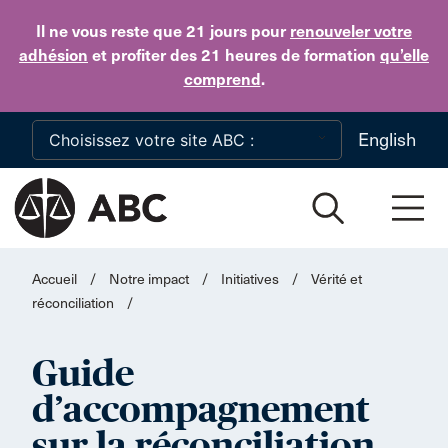
Skip to main content
Il ne vous reste que 21 jours
pour
renouveler votre
adhésion
et profiter des 21 heures de formation
qu’elle
comprend
.
English
Accueil
/
Notre impact
/
Initiatives
/
Vérité et
réconciliation
/
Guide
d’accompagnement
sur la réconciliation