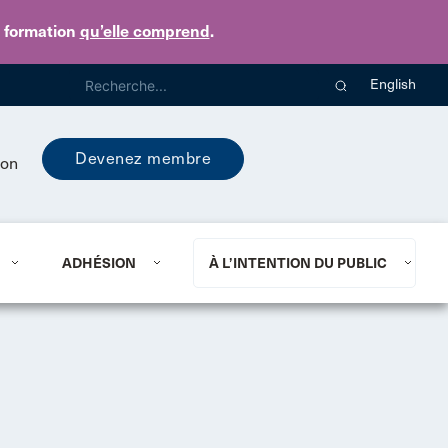
e formation
qu’elle comprend
.
English
Devenez membre
ion
ADHÉSION
À L’INTENTION DU PUBLIC