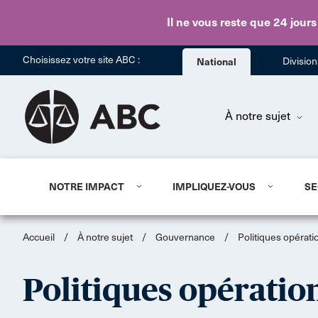
Il ne vous reste que 24 jours
Choisissez votre site ABC :
National
Divisio
À notre sujet
NOTRE IMPACT
IMPLIQUEZ-VOUS
SE
Accueil
/
À notre sujet
/
Gouvernance
/
Politiques opérati
Politiques opératio