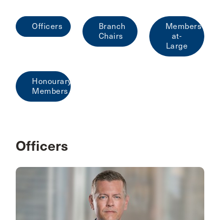
Officers
Branch
Members-
Chairs
at-
Large
Honourary
Members
Officers