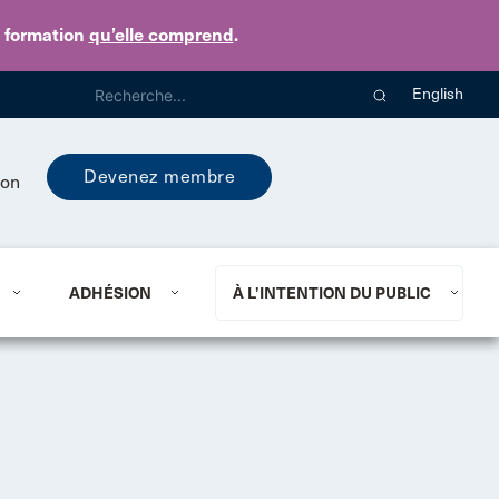
e formation
qu’elle comprend
.
English
Devenez membre
ion
ADHÉSION
À L’INTENTION DU PUBLIC