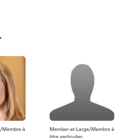
r
e/Membre à
Member-at-Large/Membre à
titre particulier