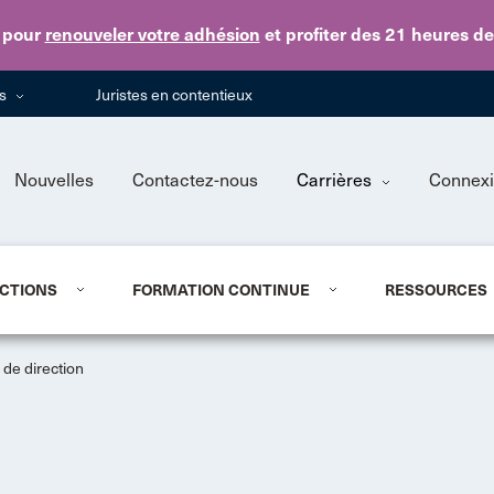
Skip to main content
pour
renouveler votre adhésion
et profiter des 21 heures d
ns
Juristes en contentieux
Nouvelles
Contactez-nous
Carrières
Connex
CTIONS
FORMATION CONTINUE
RESSOURCES
de direction