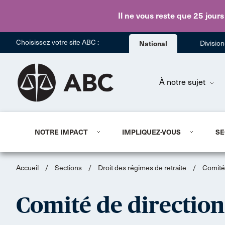
Il ne vous reste que 25 jours
Choisissez votre site ABC :
National
Divisio
À notre sujet
NOTRE IMPACT
IMPLIQUEZ-VOUS
SE
Accueil
/
Sections
/
Droit des régimes de retraite
/
Comité 
Comité de direction