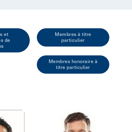
s et
Membres à titre
es de
particulier
ns
Membres honoraire à
titre particulier