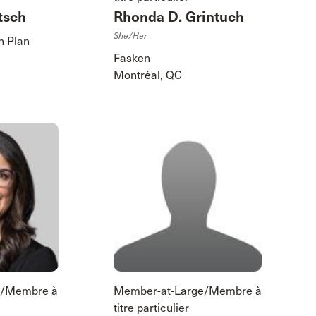
tsch
Rhonda D. Grintuch
She/her
n Plan
Fasken
Montréal, QC
e/Membre à
Member-at-Large/Membre à
titre particulier