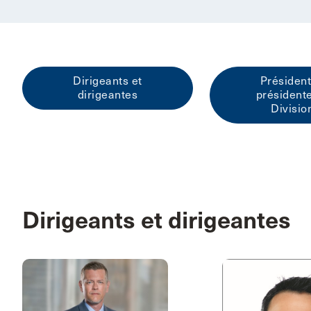
Dirigeants et
Président
dirigeantes
président
Divisio
Dirigeants et dirigeantes