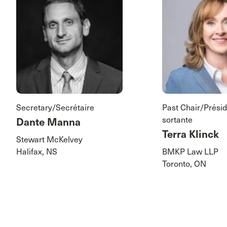
Secretary/Secrétaire
Past Chair/Prési
sortante
Dante Manna
Terra Klinck
Stewart McKelvey
Halifax, NS
BMKP Law LLP
Toronto, ON