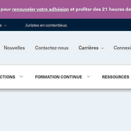
Skip to main content
pour
renouveler votre adhésion
et profiter des 21 heures d
ns
Juristes en contentieux
Nouvelles
Contactez-nous
Carrières
Connex
CTIONS
FORMATION CONTINUE
RESSOURCES