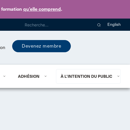
e formation
qu’elle comprend
.
English
Devenez membre
ion
ADHÉSION
À L’INTENTION DU PUBLIC