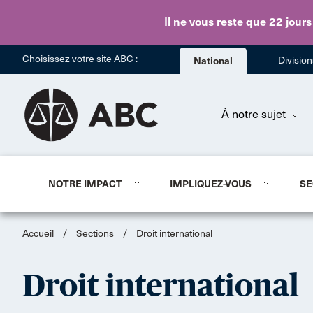
Il ne vous reste que 22 jours
Choisissez votre site ABC :
National
Divisio
À notre sujet
NOTRE IMPACT
IMPLIQUEZ-VOUS
SE
Accueil
/
Sections
/
Droit international
Droit international