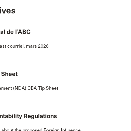
ives
nal de l’ABC
last courriel, mars 2026
 Sheet
eement (NDA) CBA Tip Sheet
tability Regulations
 about the proposed Foreign Influence