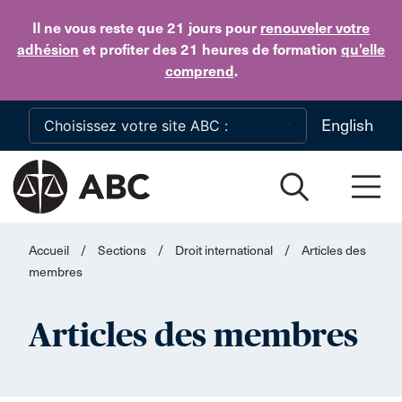
Skip to main content
Il ne vous reste que 21 jours
pour
renouveler votre
adhésion
et profiter des 21 heures de formation
qu’elle
comprend
.
English
Accueil
/
Sections
/
Droit international
/
Articles des
membres
Articles des membres