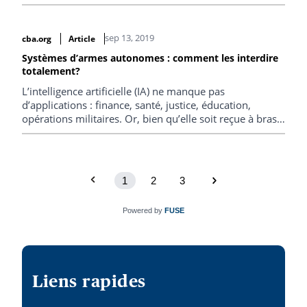
regorge d’exemples de pensée humanitaire.
sep 13, 2019
cba.org
Article
Systèmes d’armes autonomes : comment les interdire
totalement?
L’intelligence artificielle (IA) ne manque pas
d’applications : finance, santé, justice, éducation,
opérations militaires. Or, bien qu’elle soit reçue à bras
ouverts dans le monde civil, l’utilisation de cette
technologie dans l’arène militaire suscite de vifs débats.
1
2
3
Powered by
FUSE
Liens rapides