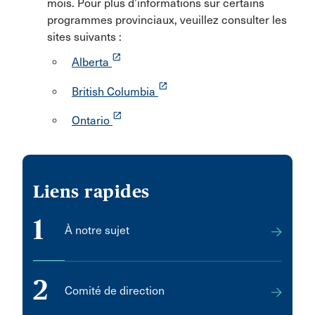
mois. Pour plus d’informations sur certains
programmes provinciaux, veuillez consulter les
sites suivants :
launch
Alberta
launch
British Columbia
launch
Ontario
Liens rapides
1
À notre sujet
2
Comité de direction