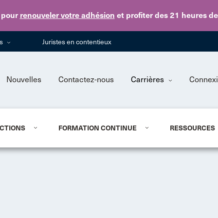
Skip to main content
pour
renouveler votre adhésion
et profiter des 21 heures d
ns
Juristes en contentieux
Nouvelles
Contactez-nous
Carrières
Connex
CTIONS
FORMATION CONTINUE
RESSOURCES