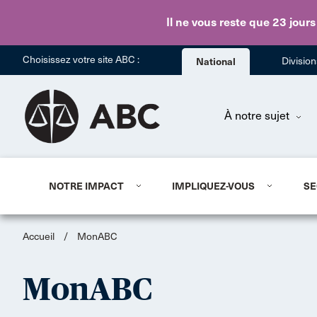
Il ne vous reste que 23 jours
Choisissez votre site ABC :
National
Divisio
À notre sujet
NOTRE IMPACT
IMPLIQUEZ-VOUS
SE
Accueil
/
MonABC
MonABC