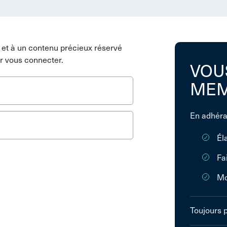
et à un contenu précieux réservé
r vous connecter.
VOU
MEM
En adhéra
Él
Fa
Mo
Toujours 