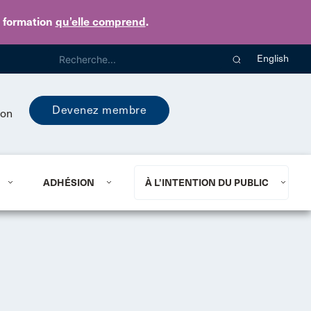
e formation
qu’elle comprend
.
English
Devenez membre
ion
ADHÉSION
À L’INTENTION DU PUBLIC