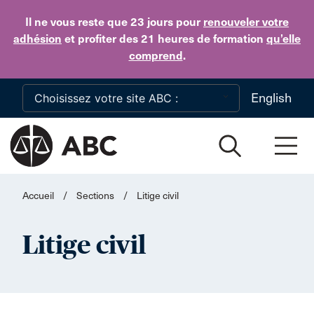
Skip to main content
Il ne vous reste que 23 jours
pour
renouveler votre
adhésion
et profiter des 21 heures de formation
qu’elle
comprend
.
English
Accueil
/
Sections
/
Litige civil
Litige civil