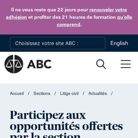
Skip to main content
Il ne vous reste que 22 jours
pour
renouveler votre
adhésion
et profiter des 21 heures de formation
qu’elle
comprend
.
English
Accueil
/
Sections
/
Litige civil
/
Actualités
/
Participez aux
opportunités offertes
par la section