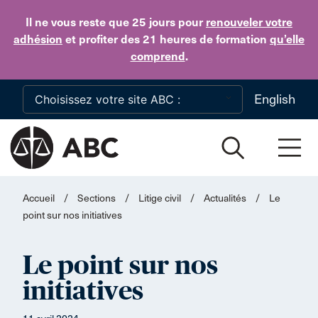
Skip to main content
Il ne vous reste que 25 jours
pour
renouveler votre
adhésion
et profiter des 21 heures de formation
qu’elle
comprend
.
English
Accueil
/
Sections
/
Litige civil
/
Actualités
/
Le
point sur nos initiatives
Le point sur nos
initiatives