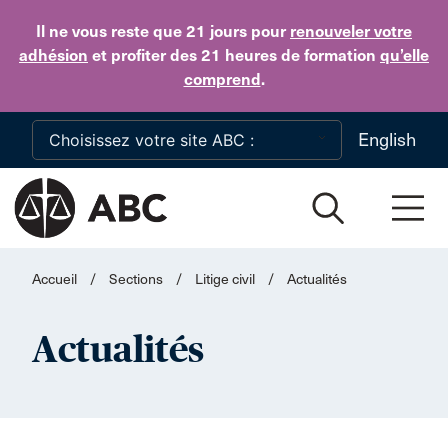
Skip to main content
Il ne vous reste que 21 jours
pour
renouveler votre
adhésion
et profiter des 21 heures de formation
qu’elle
comprend
.
English
Accueil
/
Sections
/
Litige civil
/
Actualités
Actualités