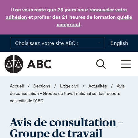
Skip to main content
Il ne vous reste que 25 jours
pour
renouveler votre
adhésion
et profiter des 21 heures de formation
qu’elle
comprend
.
English
Accueil
/
Sections
/
Litige civil
/
Actualités
/
Avis
de consultation – Groupe de travail national sur les recours
collectifs de l’ABC
Avis de consultation –
Groupe de travail