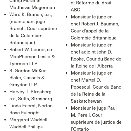
Camp Fiorante
et Réforme du droit -
Matthews Mogerman
ABC
Ward K. Branch, c.r.,
Monsieur le juge en
(maintenant juge
chef Robert J. Bauman,
Branch, Cour suprême
Cour d’appel de la
de la Colombie-
Colombie-Britannique
Britannique)
Monsieur le juge en
Robert W. Leurer, c.r.,
chef adjoint John D.
MacPherson Leslie &
Rooke, Cour du Banc de
Tyerman LLP
la Reine de l’Alberta
S. Gordon McKee,
Monsieur le juge en
Blake, Cassels &
chef Martel D.
Graydon LLP
Popescul, Cour du Banc
Harvey T. Strosberg,
de la Reine de la
c.r., Sutts, Strosberg
Saskatchewan
Linda Fuerst, Norton
Monsieur le juge Paul
Rose Fulbright
M. Perell, Cour
Margaret Waddell,
supérieure de justice de
Waddell Phillips
l’Ontario