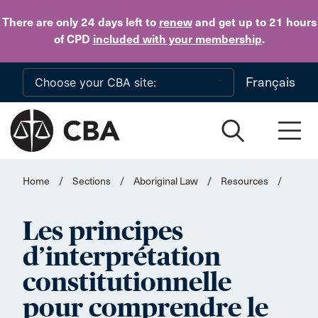
Skip to main content
There are only 24 days
left to
renew
and get up to 21 hours
of CPD
included with your membership
.
Français
Home
/
Sections
/
Aboriginal Law
/
Resources
/
Les principes
d’interprétation
constitutionnelle
pour comprendre le