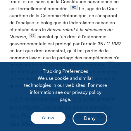
traité, et ce, sans que la Constitution canadienne ne
62
soit formellement amendée.
Le juge de la Cour
suprême de la Colombie-Britannique, en s’inspirant
de l’analyse téléologique du fédéralisme canadien
effectuée dans le
Renvoi relatif à la sécession du
63
Québec
,
conclut qu’un droit à l’autonomie
gouvernementale est protégé par l’article 35
LC 1982
en tant que droit ancestral, qu’il fait partie de la
common law et que le partage des compétences n’a
64
pas pour effet d’écarter les droits ancestraux.
Le
Tracking Preferences
prochain arrêt incarne une première occasion pour
We use cookie and similar
la Cour suprême de se pencher directement sur la
technologies in our web sites. For more
question.
information see our privacy policy
1.2.5 Renvoi relatif à la
Loi concernant
page.
les enfants, les jeunes et les familles
des Premières Nations, des Inuits et
des Métis