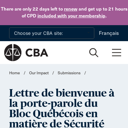
Skip to main content
There are only 22 days
left to
renew
and get up to 21 hours
of CPD
included with your membership
.
Français
Home
/
Our Impact
/
Submissions
/
Lettre de bienvenue à
la porte-parole du
Bloc Québécois en
matière de Sécurité